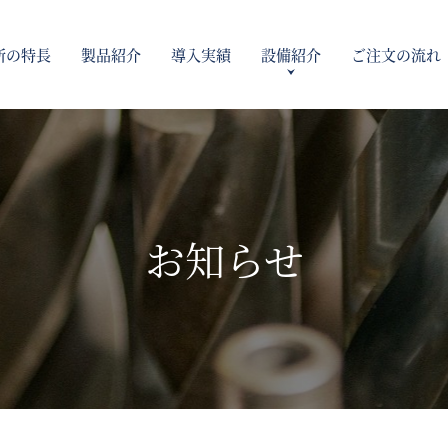
所の特長
製品紹介
導入実績
設備紹介
ご注文の流れ
レス加工
品質管理について
生産設備
社員インタビュー
測定設備
お知らせ